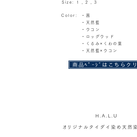
Size: 1 , 2 , 3
Color:
・茜
・天然藍
・ウコン
・ロッグウッド
・くるみ×くわの葉
・天然藍×ウコン
商品ﾍﾟｰｼﾞはこちらク
​H.A.L.U
​オリジナルタイダイ染め天然