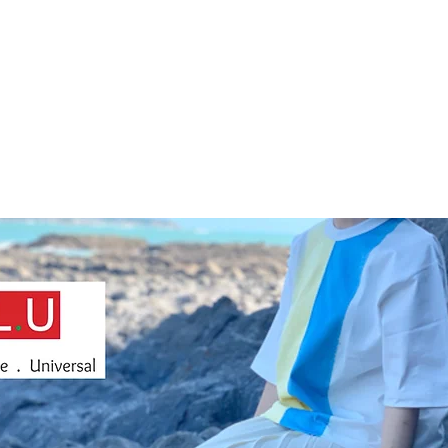
H.A.L.Uは和
されていた【人工
開発の染色技術に追及し
クショップの活動