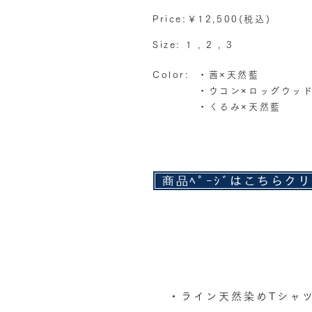
Price:￥12,500(税込)
Size: 1 , 2 , 3
Color:
・茜×天然藍
・ウコン×ロッグウッ
・くるみ×天然藍
商品ﾍﾟｰｼﾞはこちらク
・​ライン天然染めTシャ