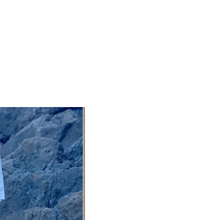
歌山県の印南町で30年以上天然染めの研究に没頭し、不可能と
繊維×自然素材】の染色法を【波羽染め】と名付け、独自
てます。【Natural Dye Recreation】と題しワー
も行っております。