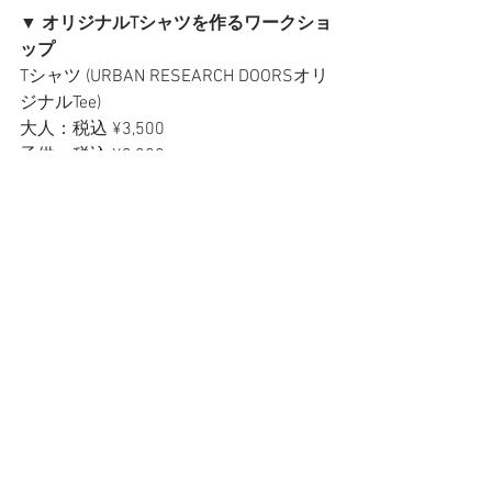
▼ オリジナルTシャツを作るワークショ
ップ
Tシャツ (URBAN RESEARCH DOORSオリ
ジナルTee)
大人：税込 ¥3,500
子供：税込 ¥3,000
【サイズ】
メンズ：M / L
ウィメンズ：ONE
キッズ：90 / 105 / 135 / 150　
ご予約の詳細はURBANRESEARCH 
DOORS ホームページ内の【WORK 
SHOP】にてご覧いただけます。
【 　
http://www.urdoors.com/workshop/257
27/
　】