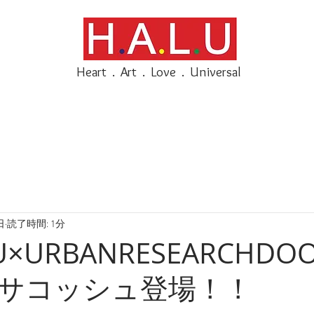
H.A.L.Uは和
されていた【人工
開発の染色技術に追及し
Heart . Art . Love . Universal
クショップの活動
日
読了時間: 1分
.U×URBANRESEARCHDO
サコッシュ登場！！